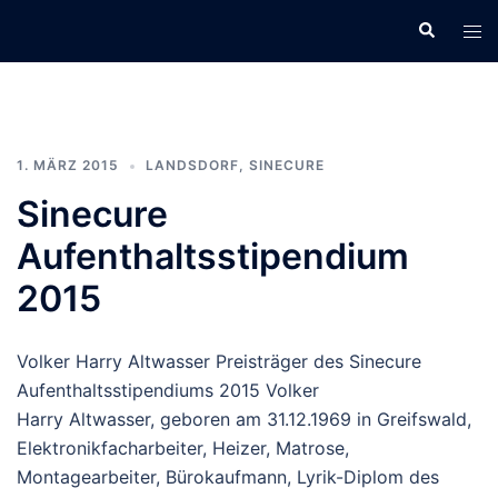
Zum
Suche
Men
Inhalt
ums
springen
1. MÄRZ 2015
LANDSDORF
,
SINECURE
Sinecure
Aufenthaltsstipendium
2015
Volker Harry Altwasser Preisträger des Sinecure
Aufenthaltsstipendiums 2015 Volker
Harry Altwasser, geboren am 31.12.1969 in Greifswald,
Elektronikfacharbeiter, Heizer, Matrose,
Montagearbeiter, Bürokaufmann, Lyrik-Diplom des