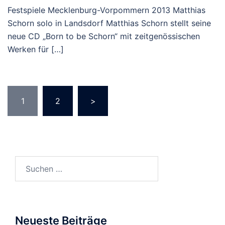
Festspiele Mecklenburg-Vorpommern 2013 Matthias
Schorn solo in Landsdorf Matthias Schorn stellt seine
neue CD „Born to be Schorn“ mit zeitgenössischen
Werken für […]
Seitennummerierung
1
2
>
der
Beiträge
Suchen
nach:
Neueste Beiträge